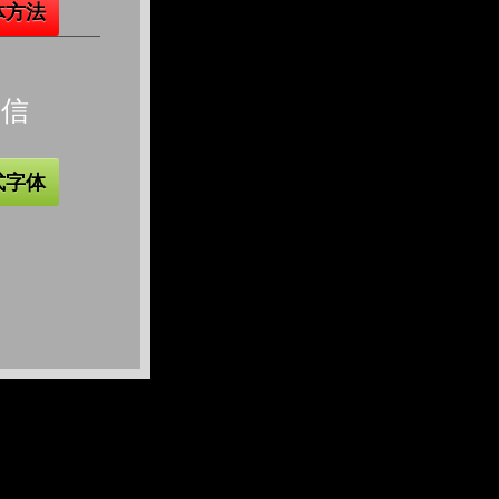
体方法
微信
式字体