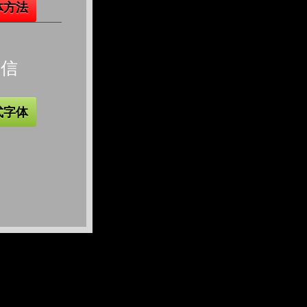
体方法
微信
式字体