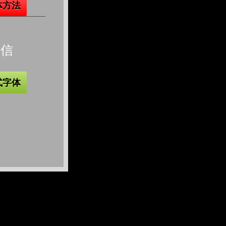
体方法
微信
式字体