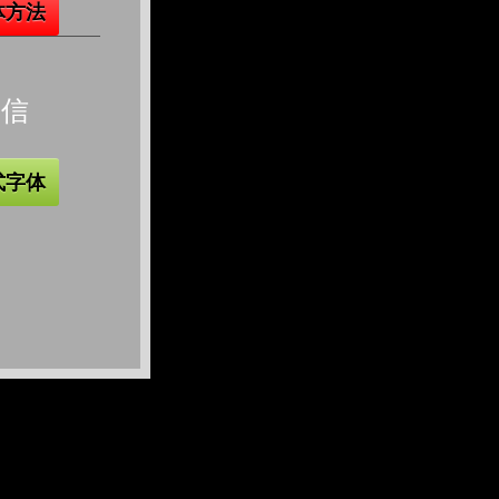
体方法
微信
式字体