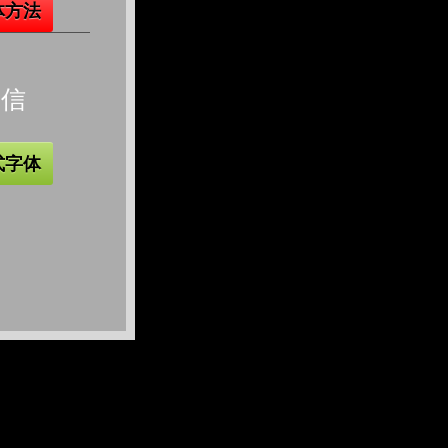
体方法
微信
式字体