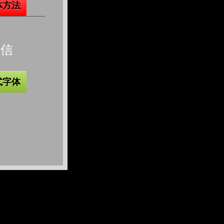
体方法
微信
式字体